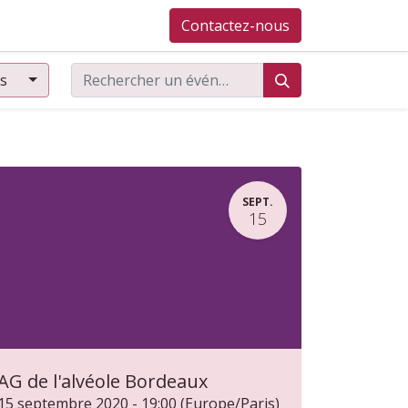
cales
Le numérique
Contact
Contactez-nous
L'association
Actuali
ts
SEPT.
15
AG de l'alvéole Bordeaux
15 septembre 2020
-
19:00
(
Europe/Paris
)