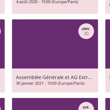
4 août 2020
-
19:00
(
Europe/Paris
)
JANV.
30
Assemblée Générale et AG Extraordinaire de La MIEL le 30 janvier 2021
30 janvier 2021
-
10:00
(
Europe/Paris
)
AVR.