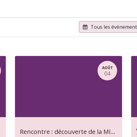
yer en gemmes ?
Adhérer
Pros & Assos
Collectivités lo
Tous les événemen
AOÛT
04
Rencontre : découverte de la MIEL