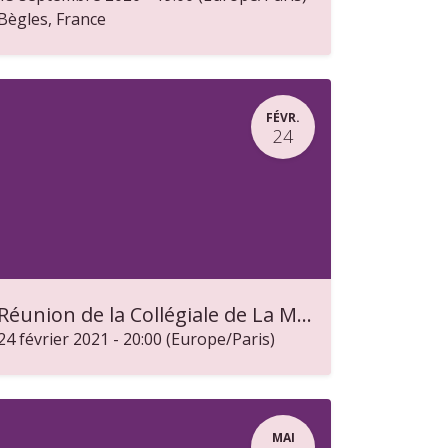
Bègles
,
France
FÉVR.
24
Réunion de la Collégiale de La MIEL
24 février 2021
-
20:00
(
Europe/Paris
)
MAI