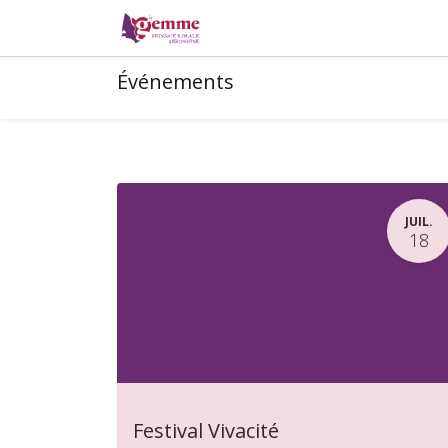
La monnaie locale
Où pa
Événements
JUIL.
18
Festival Vivacité