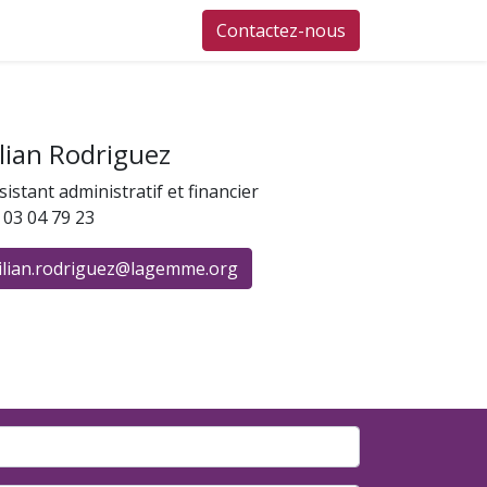
cales
Le numérique
Contact
Contactez-nous
L'association
Actuali
ilian Rodriguez
sistant administratif et financier
 03 04 79 23
lilian.rodriguez@lagemme.org