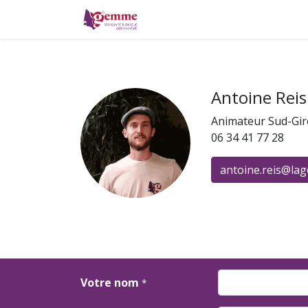
La monnaie locale
Où pa
Antoine Reis
Animateur Sud-Gi
06 34 41 77 28
antoine.reis@la
Votre nom
*