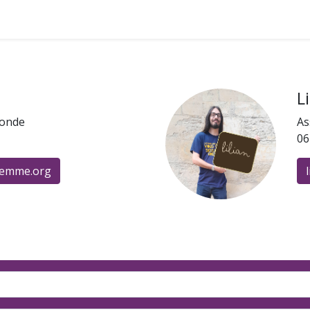
yer en gemmes ?
Adhérer
Pros & Assos
Collectivités lo
L
ronde
As
06
gemme.org