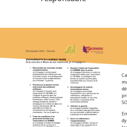
Ca
mu
dé
pr
SO
En
dy