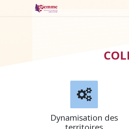
La monnaie locale
Où pa
COL
Dynamisation des
territoires