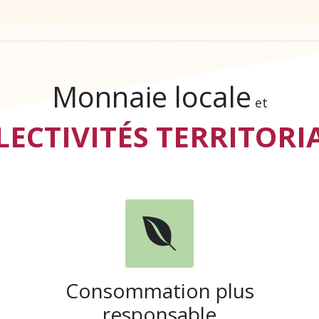
yer en gemmes ?
Adhérer
Pros & Assos
Collectivités 
Monnaie locale
et
LECTIVITÉS TERRITORI
Consommation plus
responsable