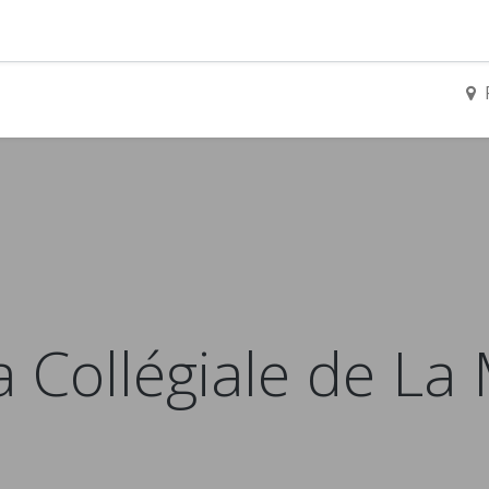
yer en gemmes ?
Adhérer
Pros & Assos
Collectivités lo
 Collégiale de La