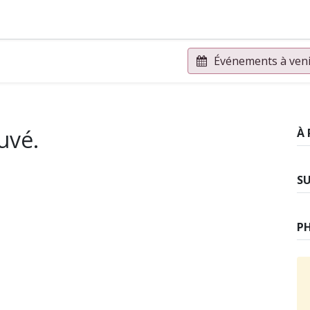
yer en gemmes ?
Adhérer
Pros & Assos
Collectivités lo
Événements à ven
uvé.
À
S
P