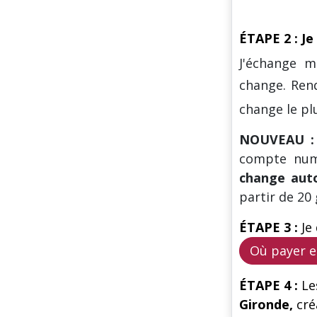
ÉTAPE 2 : J
J'échange 
change. Ren
change le pl
NOUVEAU 
compte numé
change au
partir de 20
ÉTAPE 3 :
Je
Où payer 
ÉTAPE 4 :
Le
Gironde,
cr