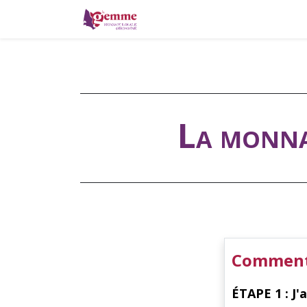
La monnaie locale
Où pa
La monna
Comment 
ÉTAPE 1 : J'