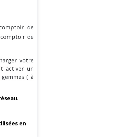
comptoir de
 comptoir de
harger votre
t activer un
e gemmes ( à
réseau.
ilisées en