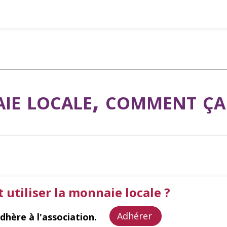
yer en gemmes ?
Adhérer
Pros & Assos
Collectivités lo
ie locale, comment ça
utiliser la monnaie locale ?
Adhérer
adhère à l'association.